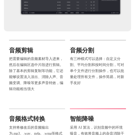
音频剪辑
音频分割
把需要编辑的音频素材导入进来，
有三种模式可以选择：自定义分
然后在编辑区选中片段进行剪辑。
割、平均分割和按时间分割，可对
除了基本的剪辑复制等功能，它还
单个文件进行分割操作，也可以批
能够设置淡入淡出、消除人声、音
量处理所有文件，操作简易，对新
频变调、降噪等更多声音特效，编
手友好
辑功能相当强大
音频格式转换
智能降噪
支持将修改后的音频输出
采用 AI 算法，识别音频中的环境
为.mp3、.wav、m4a、.wma等格式
噪音，有效将音频上的杂音消除干