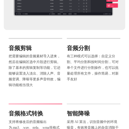
音频剪辑
音频分割
把需要编辑的音频素材导入进来，
有三种模式可以选择：自定义分
然后在编辑区选中片段进行剪辑。
割、平均分割和按时间分割，可对
除了基本的剪辑复制等功能，它还
单个文件进行分割操作，也可以批
能够设置淡入淡出、消除人声、音
量处理所有文件，操作简易，对新
频变调、降噪等更多声音特效，编
手友好
辑功能相当强大
音频格式转换
智能降噪
支持将修改后的音频输出
采用 AI 算法，识别音频中的环境
为.mp3、.wav、m4a、.wma等格式
噪音，有效将音频上的杂音消除干