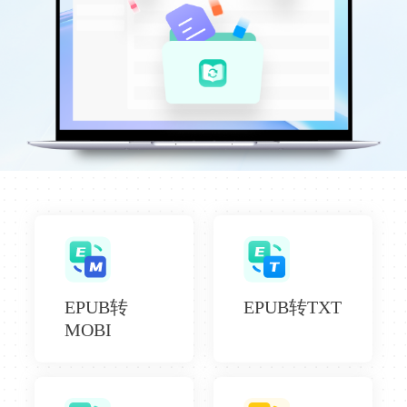
EPUB转
EPUB转TXT
MOBI