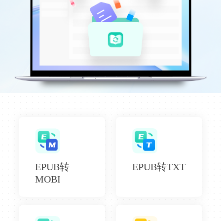
EPUB转
EPUB转TXT
MOBI