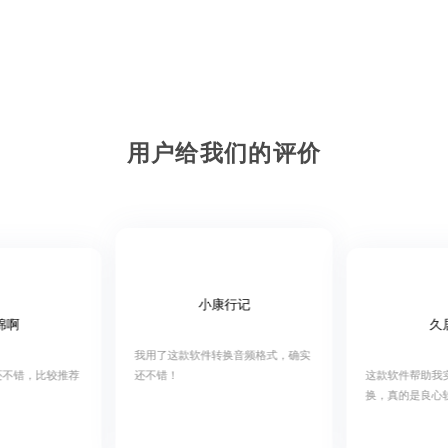
车载音乐
U盘歌曲
平台歌曲
音视频剪辑
用户给我们的评价
小康行记
绵啊
久
我用了这款软件转换音频格式，确实
还不错！
还不错，比较推荐
这款软件帮助我
换，真的是良心