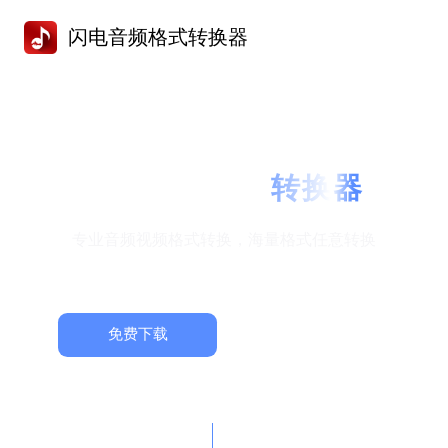
闪电音频格式转换器
闪电音频格式
转换器
专业音频视频格式转换，海量格式任意转换
支持超多格式
一键批量转换
高音质格式转换
极高转换成功率
Mac下载
免费下载
适用系统: win7/win8/win10/win11
817500
6129306
累计下载量
次
累计转换数量
个