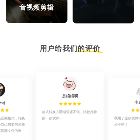
音视频剪辑
用户给我们的评价
小康行记
绵啊
久
我用了这款软件转换音频格式，确实
还不错！
还不错，比较推荐
这款软件帮助我
换，真的是良心