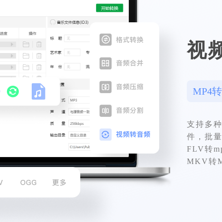
视
MP4转
支持多种
件，批量
FLV转m
MKV转