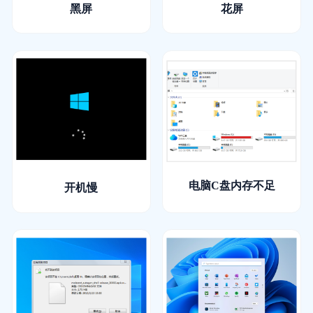
黑屏
花屏
电脑C盘内存不足
开机慢