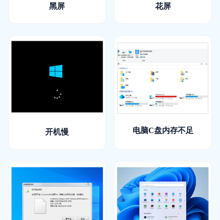
黑屏
花屏
电脑C盘内存不足
开机慢