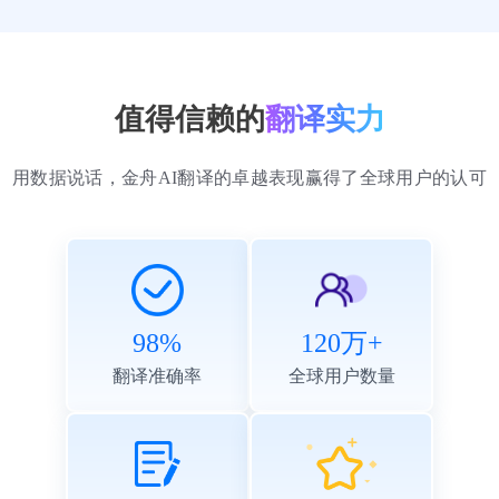
张明
国际贸易经理
值得信赖的
翻译实力
用数据说话，金舟AI翻译的卓越表现赢得了全球用户的认可
金舟AI翻译的截图翻译功能对我备课帮助很大，可
以快速翻译英文文献中的重点内容。翻译质量很
98%
120万+
高，比我用过的其他翻译软件都要好。
翻译准确率
全球用户数量
李娜
大学英语教师