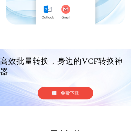
很好用！没有什么复杂的操作，好评好
评！
迟迟语0_o
网络编辑
高效批量转换，身边的VCF转换神
器
免费下载
挺不错的软件，可以保存自行设置的模
板文件，每一次就直接按模板文件导
出，帮我节省了大量的时间。