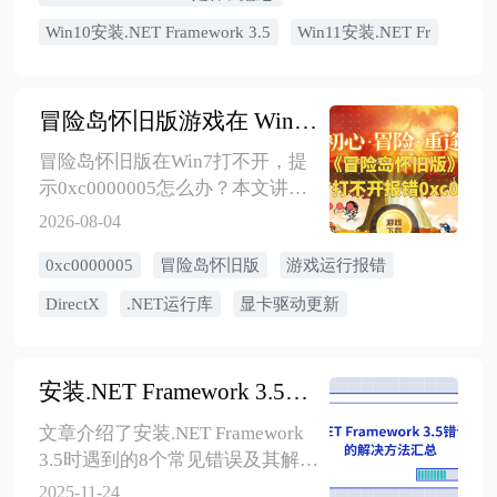
味着什么、要不要安装、怎么查
Win10安装.NET Framework 3.5
Win11安装.NET Fr
触发程序，以及Win10/Win11官方
安装和安装失败处理方法。
冒险岛怀旧版游戏在 Win7打不开报错0xc0000005怎么办？6个方法
冒险岛怀旧版在Win7打不开，提
示0xc0000005怎么办？本文讲清
系统不兼容、DirectX/.NET运行
2026-08-04
库、显卡驱动、杀毒软件拦截、
0xc0000005
冒险岛怀旧版
游戏运行报错
游戏文件损坏等原因，并给出安
全修复顺序。
DirectX
.NET运行库
显卡驱动更新
安装.NET Framework 3.5错误代码的解决方法汇总
文章介绍了安装.NET Framework
3.5时遇到的8个常见错误及其解决
方案,。
2025-11-24