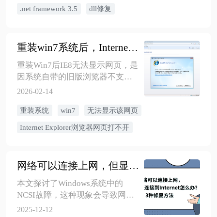
兼容旧版软件，支持多版本共
Update服务启动类型设为自动并
.net framework 3.5
dll修复
存。安装后重启电脑，若问题仍
启动服务；最后重新尝试安
存可运行sfc/scannow修复系统文
装.NET Framework 3.5。该方法从
件或检查软件兼容性。
系统配置和服务层面修复安装环
重装win7系统后，Internet Explorer浏览器提示“无法显示该网页”
境，有效解决0x8007041D错误问
题。
重装Win7后IE8无法显示网页，是
因系统自带的旧版浏览器不支持
现代网页加密协议所致。解决方
2026-02-14
法很简单——安装一款新浏览器
重装系统
win7
无法显示该网页
即可。 推荐三种方法： 直接下
载：在IE地址栏输入baidu.com，
Internet Explorer浏览器网页打不开
搜索“360安全浏览器”进入官网下
载安装。 修改设置：若无法打开
网页，先在IE的“Internet选项”中
网络可以连接上网，但显示无法连接到Internet怎么办？3种修复方法
勾选“使用TLS 1.1/1.2”，重启后再
访问官网下载。 U盘传输：前两
本文探讨了Windows系统中的
种无效时，用其他电脑下载兼容
NCSI故障，这种现象会导致网络
Win7的浏览器安装包，通过U盘
连接正常但系统误报“无
2025-12-12
拷贝安装。 成功安装新浏览器