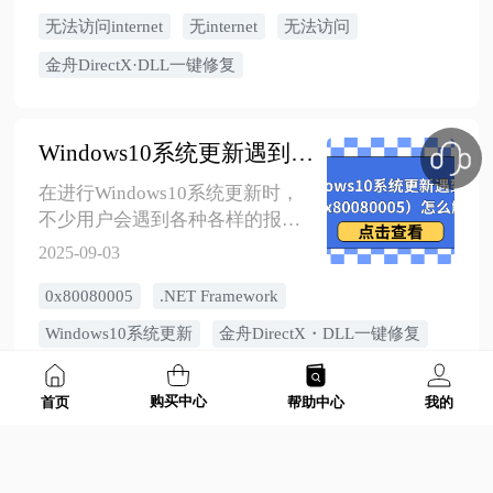
Internet”，严重影响微软系软件的
后，即可正常上网并下载其他软
无法访问internet
无internet
无法访问
使用。文章解释了该问题的成
件。通常前两种方法就能解决问
因，并提供了三种有效修复方
金舟DirectX·DLL一键修复
题。
法，同时推荐了一款维护网络组
件的专业工具，帮助用户减少此
类问题的发生。
Windows10系统更新遇到错误（0x80080005）怎么解决
在进行Windows10系统更新时，
不少用户会遇到各种各样的报错
情况，其中错误代码0x80080005
2025-09-03
就是较为常见的一种。像.NET
0x80080005
.NET Framework
Framework更新卡在安装过程中、
累积更新KB5063709无法完成安
Windows10系统更新
金舟DirectX・DLL一键修复
装、Realtek组件因其他更新进行
而无法安装等情况都是
购买中心
0x80080005错误的典型表现。不
首页
帮助中心
我的
无法安装.NET Framework 3.5，错误代码：0x80080005
过别担心，通过“重置Windows更
新组件+优化DNS配置+安装.NET
在安装.NET Framework 3.5的过程
Framework运行库”这一系列方
中，不少用户会遇到0x80080005