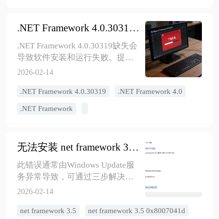
闭IE代理设置。若仍无效，使用U
盘安装DirectX·DLL修复工具补全
​.NET Framework 4.0.30319下载失败？三种权威解决方案
系统组件。更快捷的方案是直接
用IE8下载360安全浏览器或
.NET Framework 4.0.30319缺失会
Chrome，现代浏览器兼容性更
导致软件安装和运行失败。提供
好。预防措施：重装后立即配置
三种安装方法：微软官方下载
2026-02-14
公共DNS、安装网卡驱动、运行
dotNetFx40_Full_x86_x64.exe独
Windows Update、安装备用浏览
​.NET Framework 4.0.30319
​.NET Framework 4.0
立安装包，按向导完成安装后重
器、配置安全软件。
启；Windows系统自带功能启用，
​.NET Framework
按Win+R输入optionalfeatures，勾
选.NET Framework 3.5和4.x高级服
务自动安装；使用金舟
无法安装 net framework 3.5 0x8007041d解决办法
DirectX·DLL一键修复工具自动检
测并一键修复所有缺失的运行库
此错误通常由Windows Update服
版本。验证安装成功可通过控制
务异常导致，可通过三步解决：
面板查看程序列表或注册表检查
首先通过gpedit.msc启用"指定可
2026-02-14
Version值是否为4.0.30319。
选组件安装和组件修复的设置"；
Windows 10/11仍需安装4.0版本以
net framework 3.5
net framework 3.5 0x8007041d
其次在services.msc中将Windows