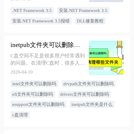
.NET Framework 3.5
安装.NET Framework 3.5
安装.NET Framework 3.5报错
DLL修复教程
inetpub文件夹可以删除吗？C盘常见文件夹哪些可以删除，这5个需注意
C盘空间不足是很多用户经常遇到
的问题。在清理C盘时，很多人会
发现一些不知名的文件夹，如
2026-04-10
inetpub、efi、drivers、intel、
​intel文件夹可以删除吗
drvpath文件夹可以删除吗
drvpath、esupport、esd 等，不知
道这些文件夹是否可以删除。误
efi文件夹可以删除吗
drivers文件夹可以删除吗
删系统关键文件可能导致电脑无
esupport文件夹可以删除吗
inetpub文件夹是什么
法正常运行，甚至无法启动。 本
文将详细介绍这些常见文件夹的
c盘清理
作用、是否可以删除，以及删除
后可能产生的影响。在清理C盘之