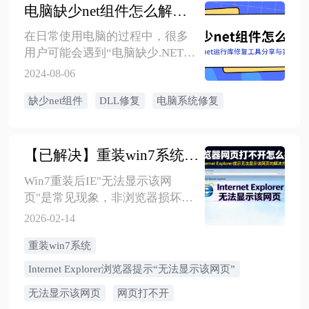
前，请务必仔细阅读本文，避免
电脑缺少net组件怎么解决？.net运行库修复
造成不可逆的损害。
在日常使用电脑的过程中，很多
用户可能会遇到“电脑缺少.NET组
件”的提示，这可能导致某些应用
2024-08-06
程序无法正常运行或安装。本文
缺少net组件
DLL修复
电脑系统修复
将将详细讲解使用金舟
DirectX.DLL一键恢复实现电脑程
序一键修复缺少net组件的DLL错
误
【已解决】重装win7系统后，Internet Explorer浏览器提示“无法显示该网页”
Win7重装后IE"无法显示该网
页"是常见现象，非浏览器损坏，
而是网络配置问题。先ping
2026-02-14
8.8.8.8判断网络连通性，能ping通
重装win7系统
则修改DNS为8.8.8.8和
114.114.114.114；无效则运行
Internet Explorer浏览器提示“无法显示该网页”
netsh winsock reset和netsh int ip
无法显示该网页
网页打不开
reset重置网络协议；再检查并关