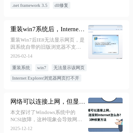
兼容旧版软件，支持多版本共
Update服务启动类型设为自动并
.net framework 3.5
dll修复
存。安装后重启电脑，若问题仍
启动服务；最后重新尝试安
存可运行sfc/scannow修复系统文
装.NET Framework 3.5。该方法从
件或检查软件兼容性。
系统配置和服务层面修复安装环
重装win7系统后，Internet Explorer浏览器提示“无法显示该网页”
境，有效解决0x8007041D错误问
题。
重装Win7后IE8无法显示网页，是
因系统自带的旧版浏览器不支持
现代网页加密协议所致。解决方
2026-02-14
法很简单——安装一款新浏览器
重装系统
win7
无法显示该网页
即可。 推荐三种方法： 直接下
载：在IE地址栏输入baidu.com，
Internet Explorer浏览器网页打不开
搜索“360安全浏览器”进入官网下
载安装。 修改设置：若无法打开
网页，先在IE的“Internet选项”中
网络可以连接上网，但显示无法连接到Internet怎么办？3种修复方法
勾选“使用TLS 1.1/1.2”，重启后再
访问官网下载。 U盘传输：前两
本文探讨了Windows系统中的
种无效时，用其他电脑下载兼容
NCSI故障，这种现象会导致网络
Win7的浏览器安装包，通过U盘
连接正常但系统误报“无
2025-12-12
拷贝安装。 成功安装新浏览器