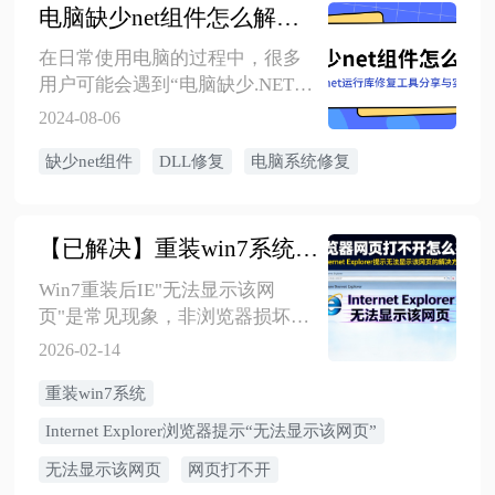
前，请务必仔细阅读本文，避免
电脑缺少net组件怎么解决？.net运行库修复
造成不可逆的损害。
在日常使用电脑的过程中，很多
用户可能会遇到“电脑缺少.NET组
件”的提示，这可能导致某些应用
2024-08-06
程序无法正常运行或安装。本文
缺少net组件
DLL修复
电脑系统修复
将将详细讲解使用金舟
DirectX.DLL一键恢复实现电脑程
序一键修复缺少net组件的DLL错
误
【已解决】重装win7系统后，Internet Explorer浏览器提示“无法显示该网页”
Win7重装后IE"无法显示该网
页"是常见现象，非浏览器损坏，
而是网络配置问题。先ping
2026-02-14
8.8.8.8判断网络连通性，能ping通
重装win7系统
则修改DNS为8.8.8.8和
114.114.114.114；无效则运行
Internet Explorer浏览器提示“无法显示该网页”
netsh winsock reset和netsh int ip
无法显示该网页
网页打不开
reset重置网络协议；再检查并关