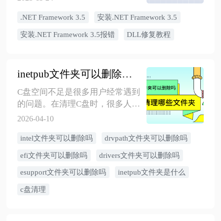
.NET Framework 3.5
安装.NET Framework 3.5
安装.NET Framework 3.5报错
DLL修复教程
inetpub文件夹可以删除吗？C盘常见文件夹哪些可以删除，这5个需注意
C盘空间不足是很多用户经常遇到
的问题。在清理C盘时，很多人会
发现一些不知名的文件夹，如
2026-04-10
inetpub、efi、drivers、intel、
​intel文件夹可以删除吗
drvpath文件夹可以删除吗
drvpath、esupport、esd 等，不知
道这些文件夹是否可以删除。误
efi文件夹可以删除吗
drivers文件夹可以删除吗
删系统关键文件可能导致电脑无
esupport文件夹可以删除吗
inetpub文件夹是什么
法正常运行，甚至无法启动。 本
文将详细介绍这些常见文件夹的
c盘清理
作用、是否可以删除，以及删除
后可能产生的影响。在清理C盘之