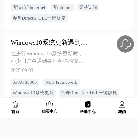
Internet”，严重影响微软系软件的
后，即可正常上网并下载其他软
无法访问internet
无internet
无法访问
使用。文章解释了该问题的成
件。通常前两种方法就能解决问
因，并提供了三种有效修复方
金舟DirectX·DLL一键修复
题。
法，同时推荐了一款维护网络组
件的专业工具，帮助用户减少此
类问题的发生。
Windows10系统更新遇到错误（0x80080005）怎么解决
在进行Windows10系统更新时，
不少用户会遇到各种各样的报错
情况，其中错误代码0x80080005
2025-09-03
就是较为常见的一种。像.NET
0x80080005
.NET Framework
Framework更新卡在安装过程中、
累积更新KB5063709无法完成安
Windows10系统更新
金舟DirectX・DLL一键修复
装、Realtek组件因其他更新进行
而无法安装等情况都是
购买中心
0x80080005错误的典型表现。不
首页
帮助中心
我的
无法安装.NET Framework 3.5，错误代码：0x80080005
过别担心，通过“重置Windows更
新组件+优化DNS配置+安装.NET
在安装.NET Framework 3.5的过程
Framework运行库”这一系列方
中，不少用户会遇到0x80080005