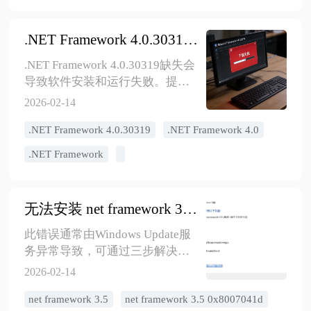
闭IE代理设置。若仍无效，使用U
盘安装DirectX·DLL修复工具补全
​.NET Framework 4.0.30319下载失败？三种权威解决方案
系统组件。更快捷的方案是直接
用IE8下载360安全浏览器或
.NET Framework 4.0.30319缺失会
Chrome，现代浏览器兼容性更
导致软件安装和运行失败。提供
好。预防措施：重装后立即配置
三种安装方法：微软官方下载
2026-02-14
公共DNS、安装网卡驱动、运行
dotNetFx40_Full_x86_x64.exe独
Windows Update、安装备用浏览
​.NET Framework 4.0.30319
​.NET Framework 4.0
立安装包，按向导完成安装后重
器、配置安全软件。
启；Windows系统自带功能启用，
​.NET Framework
按Win+R输入optionalfeatures，勾
选.NET Framework 3.5和4.x高级服
务自动安装；使用金舟
无法安装 net framework 3.5 0x8007041d解决办法
DirectX·DLL一键修复工具自动检
测并一键修复所有缺失的运行库
此错误通常由Windows Update服
版本。验证安装成功可通过控制
务异常导致，可通过三步解决：
面板查看程序列表或注册表检查
首先通过gpedit.msc启用"指定可
2026-02-14
Version值是否为4.0.30319。
选组件安装和组件修复的设置"；
Windows 10/11仍需安装4.0版本以
net framework 3.5
net framework 3.5 0x8007041d
其次在services.msc中将Windows