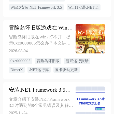
味着什么、要不要安装、怎么查
Win10安装.NET Framework 3.5
Win11安装.NET Fr
触发程序，以及Win10/Win11官方
安装和安装失败处理方法。
冒险岛怀旧版游戏在 Win7打不开报错0xc0000005怎么办？6个方法
冒险岛怀旧版在Win7打不开，提
示0xc0000005怎么办？本文讲清
系统不兼容、DirectX/.NET运行
2026-08-04
库、显卡驱动、杀毒软件拦截、
0xc0000005
冒险岛怀旧版
游戏运行报错
游戏文件损坏等原因，并给出安
全修复顺序。
DirectX
.NET运行库
显卡驱动更新
安装.NET Framework 3.5错误代码的解决方法汇总
文章介绍了安装.NET Framework
3.5时遇到的8个常见错误及其解决
方案,。
2025-11-24