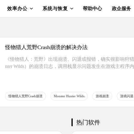
效率办公
系统与恢复
帮助中心
政企服务
​怪物猎人荒野Crash崩溃的解决办法
《怪物猎人：荒野》出现崩溃、闪退或报错，确实很影响狩猎的心
nter Wilds）的崩溃日志，调用栈显示问题发生在游戏主程
​怪物猎人荒野Crash崩溃
Monster Hunter Wilds
游戏崩溃
游戏闪退
热门软件