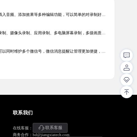
剪切、复制、粘贴、插入音频、添加效果等多种编辑功能，可以简单的对录制好的音频文件重新编辑并制作铃声，为您的生活增添了独特的个性。
电脑屏幕录制、游戏录制、摄像头录制、应用录制、多电脑屏幕录制，多级画质,满足所有主流视频平台画质要求，解决电脑屏幕视频录像辑需求，让电脑录像录屏更轻松
电脑微信多开工具，可以同时维护多个微信号，微信消息提醒让管理更加便捷，可以有效提升客服人员沟通效率，帮助企业用更少的客服，服务更多客户。
联系我们
联系客服
在线客服：
商务合作：bd@jiangxiatech.com