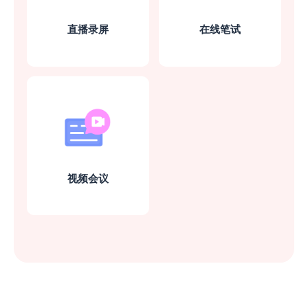
解决台式机无摄像头的
问题
直播录屏
在线笔试
在线答辩要求打开摄像头，台式机刚好没有
摄像头，幸好找到了这款软件，直接连接就
可以用了
菜菜菜心-
视频会议
直播不用买摄像头了
想试下直播行业，找到这款软件省下了不少
买摄像头的钱，画面高清、稳定，声音也很
清晰、流畅！
迟迟语0_o