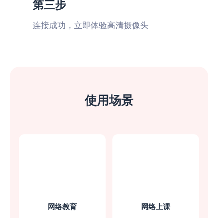
第三步
现在在线上课需要摄像头，用了软件之后，
连接成功，立即体验高清摄像头
手机就可以当成摄像头，太方便了，操作也
很简单上手！
鱼仙E
使用场景
解决台式机无摄像头的
问题
在线答辩要求打开摄像头，台式机刚好没有
摄像头，幸好找到了这款软件，直接连接就
可以用了
网络教育
网络上课