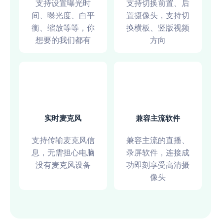
支持设置曝光时
支持切换前置、后
想试下直播行业，找到这款软件省下了不少
间、曝光度、白平
置摄像头，支持切
买摄像头的钱，画面高清、稳定，声音也很
衡、缩放等等，你
换横板、竖版视频
清晰、流畅！
想要的我们都有
方向
迟迟语0_o
实时麦克风
兼容主流软件
WIFI连接稳定
支持传输麦克风信
兼容主流的直播、
息，无需担心电脑
录屏软件，连接成
帮大忙了，招聘网站要求在线笔试要开启摄
没有麦克风设备
功即刻享受高清摄
像头，直接用这款软件就可以解决问题了
像头
浪里小白龙