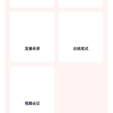
菜菜菜心-
直播不用买摄像头了
想试下直播行业，找到这款软件省下了不少
直播录屏
在线笔试
买摄像头的钱，画面高清、稳定，声音也很
清晰、流畅！
迟迟语0_o
视频会议