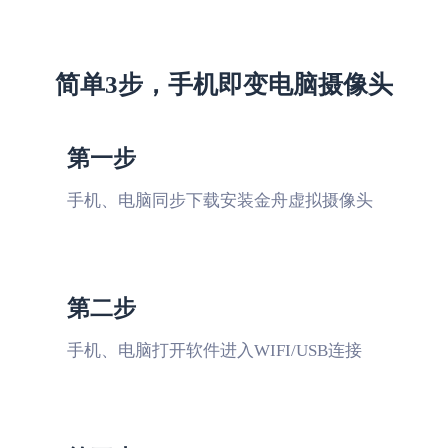
简单3步，手机即变电脑摄像头
适用于会议通话
第一步
现在线上的会议比较多，次次都要求开摄像
手机、电脑同步下载安装金舟虚拟摄像头
头，这款软件画质清晰、声音也没有延迟，
不用另外买摄像头都可以用
文言予果
第二步
手机、电脑打开软件进入WIFI/USB连接
临时应急解决大问题