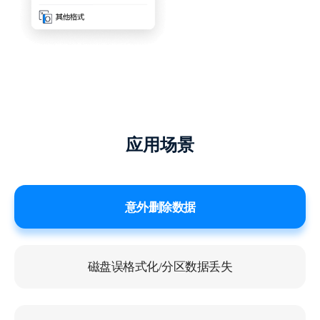
有用，果断点赞！
这个五星就给你了！不错的一次体验，没想
应用场景
到数据恢复的还是很全面啊，刚开始真的以
为没救了，没想到会恢复得这么好。
ZzzY
意外删除数据
磁盘误格式化/分区数据丢失
第一次使用，真的很靠谱