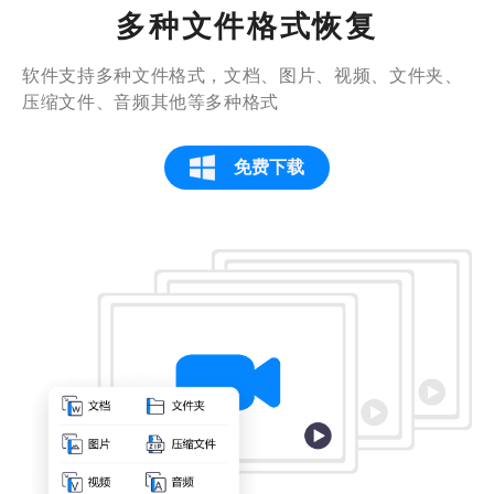
多种文件格式恢复
专业平台，恢复成功，不错的体验！以后可
要好好保护电脑的数据，千万不要马虎了~
软件支持多种文件格式，文档、图片、视频、文件夹、
Sun Rise
压缩文件、音频其他等多种格式
免费下载
这么多的数据恢复，速度还
挺快
文件没来得及备份就被删了，真的好难过
的。通过这个软件找回的，靠谱！
泛次元