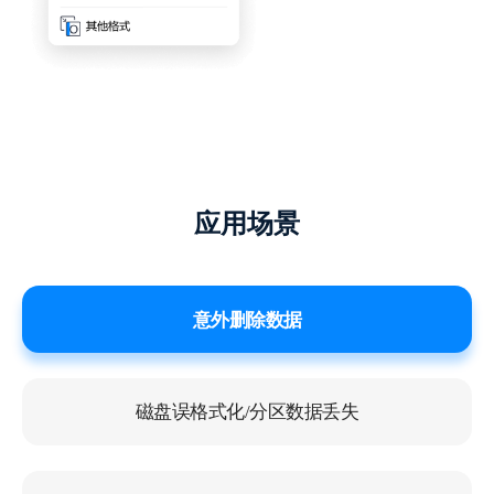
第一次使用，真的很靠谱
因为数据删除造成非常大的焦虑，第一次使
应用场景
用这种恢复软件，没有想象中差，都恢复回
来了，很开心。
糖炒板栗
意外删除数据
磁盘误格式化/分区数据丢失
是个特别不错的恢复软件