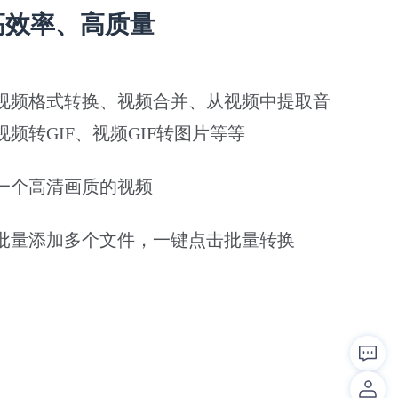
高效率、高质量
视频格式转换、视频合并、从视频中提取音
视频转GIF、视频GIF转图片等等
一个高清画质的视频
批量添加多个文件，一键点击批量转换