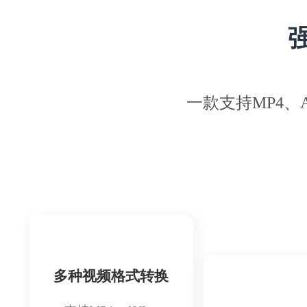
一款支持MP4、
多种视频格式转换