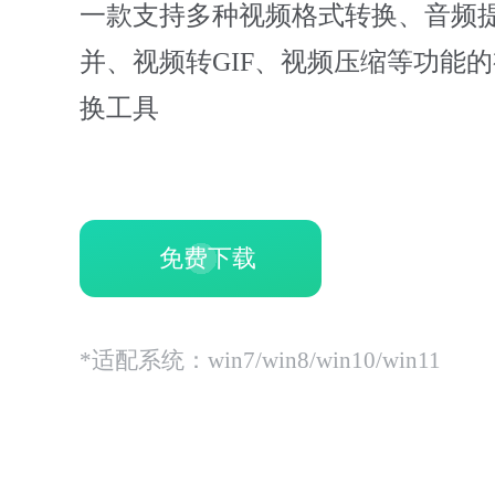
一款支持多种视频格式转换、音频
并、视频转GIF、视频压缩等功能
换工具
免费下载
*适配系统：win7/win8/win10/win11