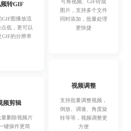
可将视频、GIF转成
频转GIF
图片，支持多个文件
GIF图播放流
同时添加，批量处理
噪点低，更可以
更快捷
GIF的分辨率
视频调整
支持批量调整视频，
视频剪辑
倒放、调速、角度旋
批量删除视频片
转等等，视频调整更
一键操作更简
方便