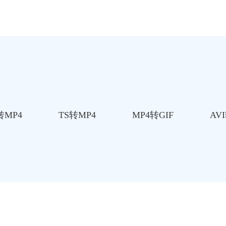
转MP4
TS转MP4
MP4转GIF
AV