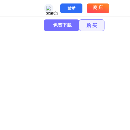
商店
登录
免费下载
购 买