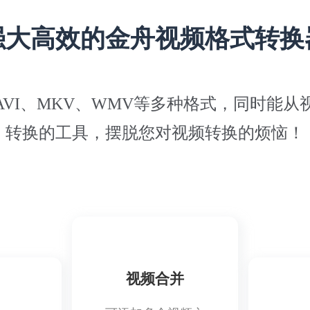
强大高效的金舟视频格式转换
AVI、MKV、WMV等多种格式，同时能
转换的工具，摆脱您对视频转换的烦恼！
视频合并