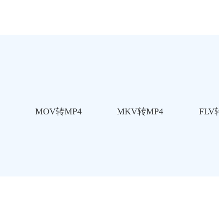
MOV转MP4
MKV转MP4
FLV