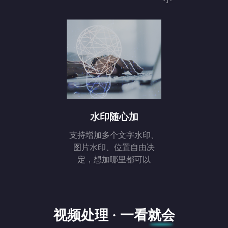
水印随心加
支持增加多个文字水印、
图片水印、位置自由决
定，想加哪里都可以
视频处理 · 一看就会