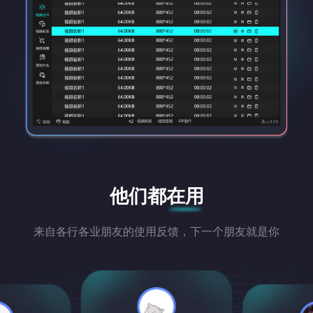
他们都在用
来自各行各业朋友的使用反馈，下一个朋友就是你