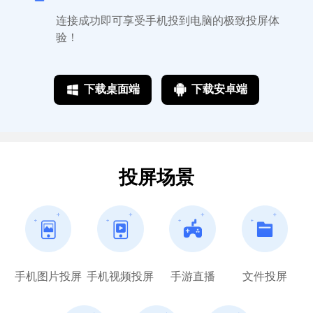
连接成功即可享受手机投到电脑的极致投屏体
验！
简单的就是好用的
下载桌面端
下载安卓端
无意中看到这个投屏工具，没想到这么好
用，还支持安卓苹果两种系统，一定要一直
做下去哦！会一直支持的！
巴扎嘿
投屏场景
对电脑要求不高
手机图片投屏
手机视频投屏
手游直播
文件投屏
这个软件比手机上自带的投屏功能好用得