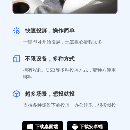
铁粉反馈
快速投屏，操作简单
平时习惯在电脑上看剧，因为手机屏幕太小
一键即可开始投屏，无需担心流程太多
了。对于手残党的我来说，这款投屏工具很
容易懂，必须给个赞。
不限设备，多种方式
hello*
拥有WiFi、USB等多种投屏方式，哪种方便用
哪种
超多场景，想投就投
支持多种场景下的投屏，办公娱乐，想投就投
学生党可以使用
下载桌面端
下载安卓端
相比其他投屏软件更便捷，基本支持任何视