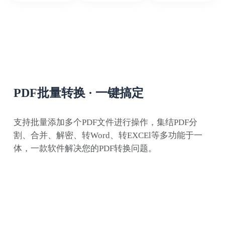
平时备课经常会用到知网caj格式的期刊读
物，同事推荐了这个软件，把caj转成word用
起来很方便
PDF批量转换 · 一键搞定
支持批量添加多个PDF文件进行操作，集结PDF分
割、合并、解密、转Word、转EXCEl等多功能于一
浪里小白龙
体，一款软件解决您的PDF转换问题。
经常接触PDF文档的我，这款PDF转换器就是
我的工作好伙伴，解决了不少工作难题。