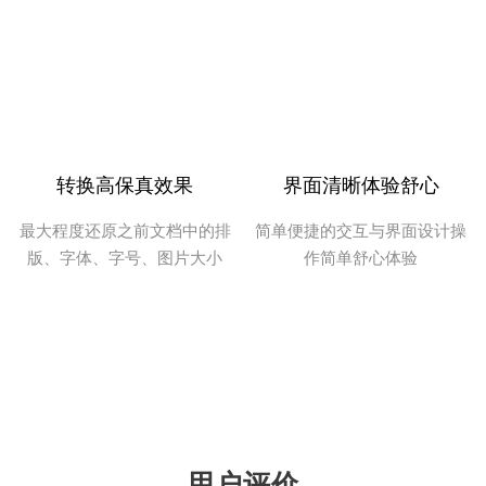
我用来将PDF文件转Word文档，转换速度很
快，而且格式都没有乱，非常方便，赞！
转换高保真效果
界面清晰体验舒心
最大程度还原之前文档中的排
简单便捷的交互与界面设计操
版、字体、字号、图片大小
作简单舒心体验
鱼仙E
个人觉得这款PDF转换器操作简单，非常适
合我们这些新手。
用户评价