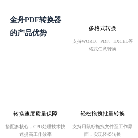
金舟PDF转换器
多格式转换
的产品优势
文言予果
支持WORD、PDF、EXCEL等
格式任意转换
转换功能太齐全了，职场必备！
转换速度质量保障
轻松拖拽批量转换
搭配多核心，CPU处理技术快
支持用鼠标拖拽文件至工作界
FDG音信果子
速提高工作效率
面，实现轻松转换