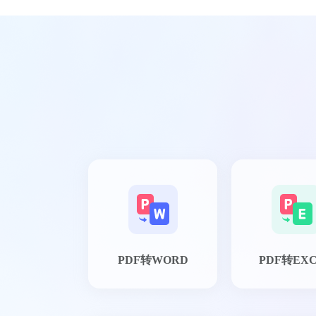
PDF转WORD
PDF转EX