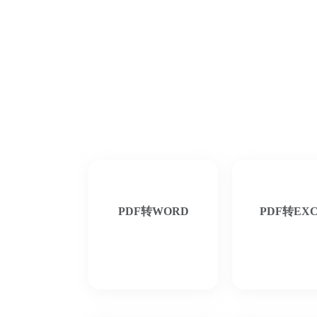
PDF转WORD
PDF转EX