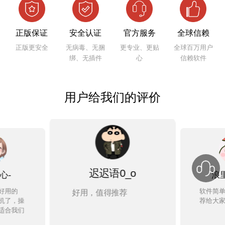
正版保证
安全认证
官方服务
全球信赖
正版更安全
无病毒、无捆
更专业、更贴
全球百万用户
绑、无插件
心
信赖软件
用户给我们的评价
迟迟语0_o
心-
浪
好用的
软件简单
好用，值得推荐
印机了，操
荐给大
适合我们