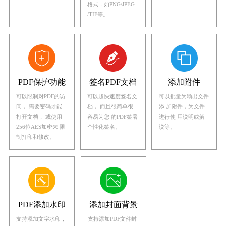
格式，如PNG/JPEG
/TIF等。
PDF保护功能
签名PDF文档
添加附件
可以限制对PDF的访
可以超快速度签名文
可以批量为输出文件
问， 需要密码才能
档， 而且很简单很
添 加附件，为文件
打开文档， 或使用
容易为您 的PDF签署
进行使 用说明或解
256位AES加密来 限
个性化签名。
说等。
制打印和修改。
PDF添加水印
添加封面背景
支持添加文字水印，
支持添加PDF文件封