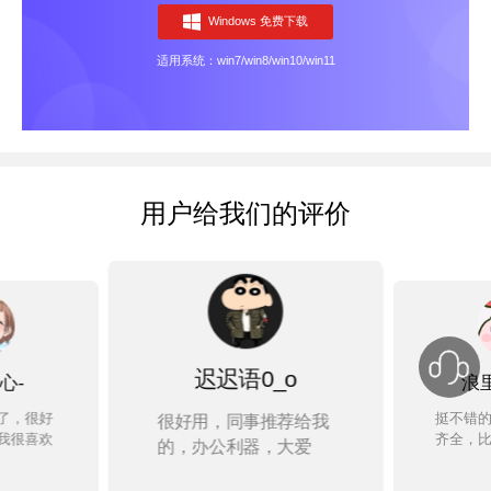
Windows 免费下载
适用系统：win7/win8/win10/win11
用户给我们的评价
迟迟语0_o
心-
浪
了，很好
挺不错
很好用，同事推荐给我
我很喜欢
齐全，
的，办公利器，大爱