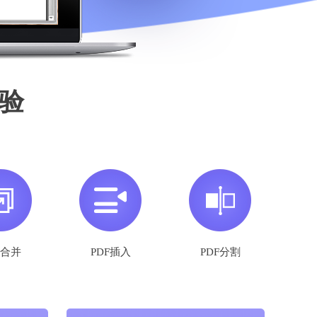
验
F合并
PDF插入
PDF分割