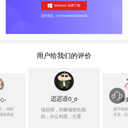
Windows 免费下载
适用系统：win7/win8/win10/win11
用户给我们的评价
迟迟语0_o
心-
浪
了，很好
挺不错
很好用，同事推荐给我
我很喜欢
齐全，
的，办公利器，大爱