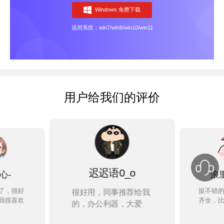
Windows 免费下载
适用系统：win7/win8/win10/win11
用户给我们的评价
浪里小白龙
语0_o
同事推荐给我
操安
挺不错的编辑器，功能
利器，大爱
没出
齐全，比较满意
会用
评吧