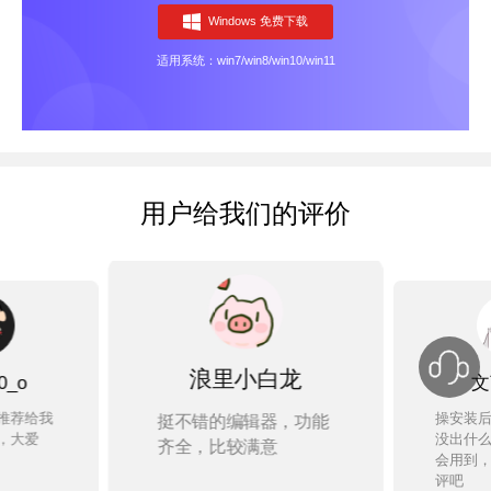
Windows 免费下载
适用系统：win7/win8/win10/win11
用户给我们的评价
浪里小白龙
_o
文
推荐给我
操安装
挺不错的编辑器，功能
，大爱
没出什
齐全，比较满意
会用到
评吧