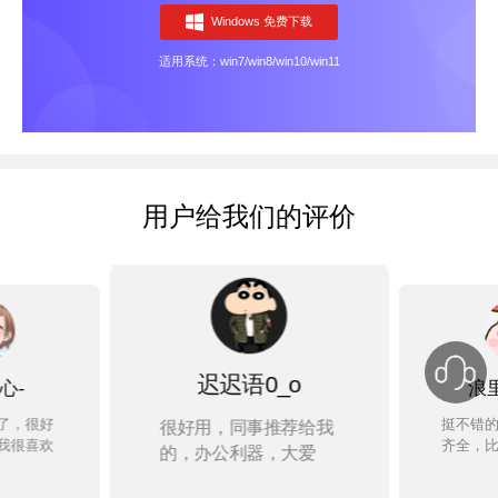
Windows 免费下载
适用系统：win7/win8/win10/win11
用户给我们的评价
浪里小白龙
0_o
事推荐给我
操安装
挺不错的编辑器，功能
器，大爱
没出什
齐全，比较满意
会用到
评吧