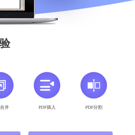
验
F合并
PDF插入
PDF分割