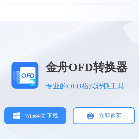
空雨、墨
电子发票基本都是OFD格式，不好打开查看，
金舟OFD转换器
就会用OFD转换器去转换然后发给他人
专业的OFD格式转换工具
Win64位 下载
立即购买
雾影