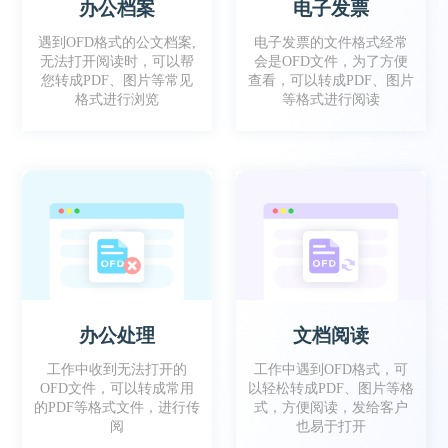
办公档案
电子发票
工作时有时需要把文件转成OFD格式去给到客
遇到OFD格式的公文档案,
电子发票的文件格式经常
户，这款软件就很方便！
无法打开阅读时，可以帮
会是OFD文件，为了方便
您转成PDF、图片等常见
查看，可以转成PDF、图片
格式进行浏览
等格式进行阅读
懒七
办公处理
文档阅读
工作中会收到部分OFD格式的档案，就会用这
个软件 转成PDF，方便更好阅读
工作中收到无法打开的
工作中遇到OFD格式，可
OFD文件，可以转成常用
以轻松转成PDF、图片等格
的PDF等格式文件，进行传
式，方便阅读，发给客户
阅
也易于打开