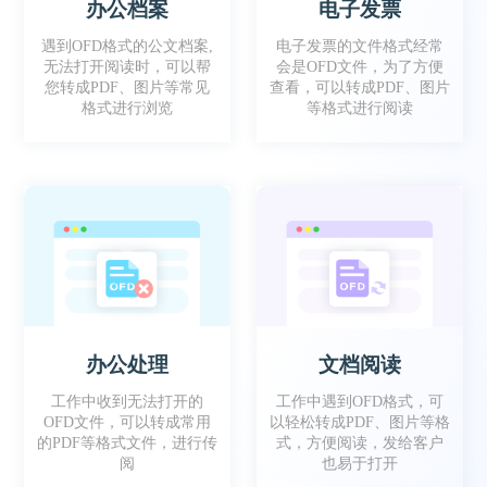
办公档案
电子发票
工作时有时需要把文件转成OFD格式去给到客
遇到OFD格式的公文档案,
电子发票的文件格式经常
户，这款软件就很方便！
无法打开阅读时，可以帮
会是OFD文件，为了方便
您转成PDF、图片等常见
查看，可以转成PDF、图片
格式进行浏览
等格式进行阅读
懒七
办公处理
文档阅读
工作中会收到部分OFD格式的档案，就会用这
个软件 转成PDF，方便更好阅读
工作中收到无法打开的
工作中遇到OFD格式，可
OFD文件，可以转成常用
以轻松转成PDF、图片等格
的PDF等格式文件，进行传
式，方便阅读，发给客户
阅
也易于打开