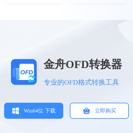
空雨、墨
电子发票基本都是OFD格式，不好打开查看，
金舟OFD转换器
就会用OFD转换器去转换然后发给他人
专业的OFD格式转换工具
Win64位 下载
立即购买
雾影