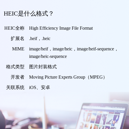
HEIC是什么格式？
HEIC全称
High Efficiency Image File Format
扩展名
.heif，.heic
MIME
image/heif，image/heic，image/heif-sequence，
image/heic-sequence
格式类型
图片封装格式
开发者
Moving Picture Experts Group（MPEG）
关联系统
iOS、安卓