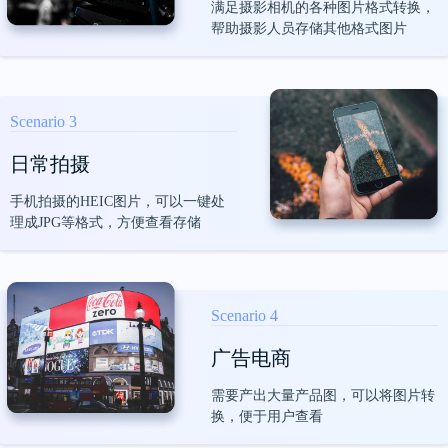
满足摄影相机的各种图片格式转换，
帮助摄影人员存储其他格式图片
很实用的一款软件
Scenario 3
这软件也太好用了，以前每天都要花大量时
日常拍摄
间整理文档，费时又费力，现在有了金舟批
量重命名，一键命名，智能排序，工作瞬间
手机拍摄的HEIC图片，可以一键处
轻松了。
理成JPG等格式，方便查看存储
雪梨
Scenario 4
广告电商
需要产出大量产品图，可以将图片转
很需要这个软件
换，便于用户查看
做广告设计，真的很需要这个软件，一些大