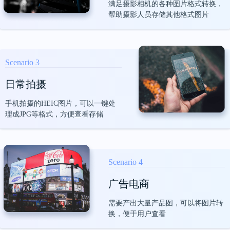
满足摄影相机的各种图片格式转换，
帮助摄影人员存储其他格式图片
界面比较好看
Scenario 3
在同款压缩软件中，第一眼就看中了这个，
日常拍摄
没别的，主要是界面比较好看，后面用起来
也挺方便的
手机拍摄的HEIC图片，可以一键处
理成JPG等格式，方便查看存储
惊奇脆片
Scenario 4
广告电商
需要产出大量产品图，可以将图片转
很实用的一款软件
换，便于用户查看
这软件也太好用了，以前每天都要花大量时