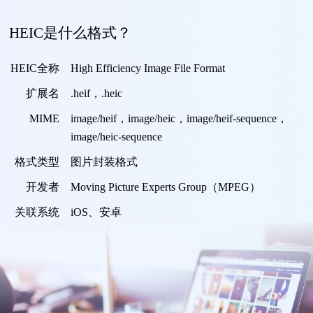
HEIC是什么格式？
HEIC全称
High Efficiency Image File Format
扩展名
.heif，.heic
MIME
image/heif，image/heic，image/heif-sequence，
image/heic-sequence
格式类型
图片封装格式
开发者
Moving Picture Experts Group（MPEG）
关联系统
iOS、安卓