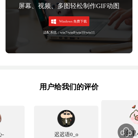
屏幕、视频、多图轻松制作GIF动图
Windows 免费下载
适配系统：win7/win8/win10/win11
用户给我们的评价
浪里小白龙
_o
文