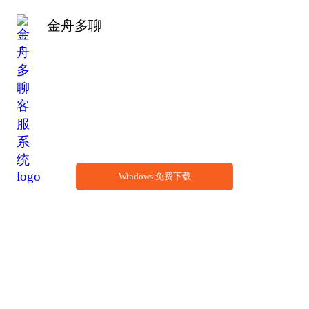
金舟多聊
金舟多聊
电脑微信不限多开，话术云端同步存储，话术
可添加图片，多聊软件可锁定保护
Windows 免费下载
适配系统：win7/win8/win10/win11