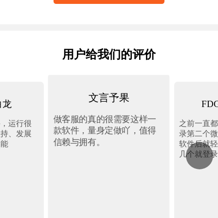
用户给我们的评价
文言予果
白龙
FD
做客服的真的很需要这样一
件，运行很
之前一直都
款软件，量身定做吖，值得
坚持、发展
录第二个微
信赖与拥有。
功能
软件后就轻
几个就登录