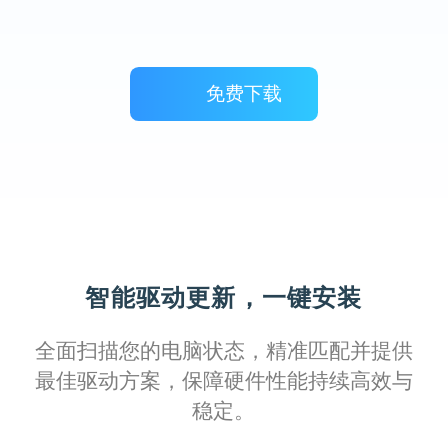
Izuku11
这款软件驱动库更新及时，覆盖全面，无论
是旧型号还是最新款打印机，都能找到匹配
免费下载
的驱动程序。
智能驱动更新，一键安装
Kirito
全面扫描您的电脑状态，精准匹配并提供
通过这个完善的驱动库，我可以轻松管理所
最佳驱动方案，保障硬件性能持续高效与
有打印设备的驱动，保持系统稳定运行，效
稳定。
率显著提升。