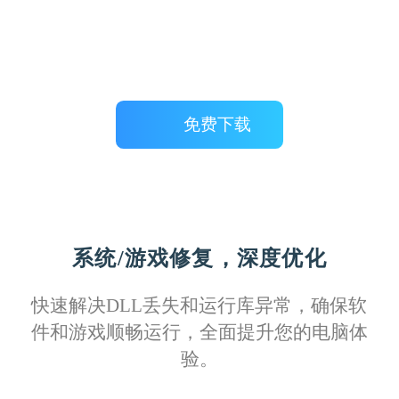
免费下载
柠檬不萌
拥有这份详尽的故障排除指南，我能更自如
应对各种打印机问题，从简单的卡纸到复杂
的网络配置，每一步都有明确的指导，真的
系统/游戏修复，深度优化
非常实用。
快速解决DLL丢失和运行库异常，确保软
件和游戏顺畅运行，全面提升您的电脑体
验。