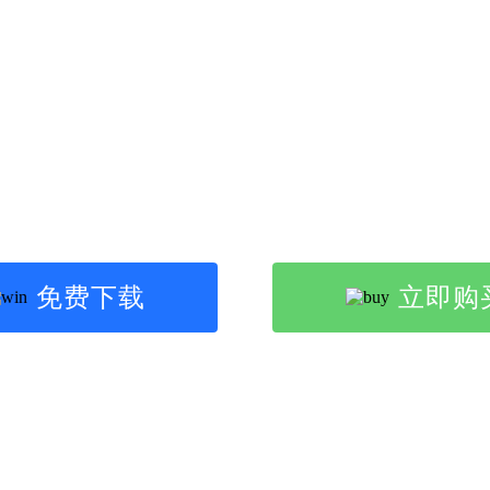
金舟桌面
整洁 · 美观 · 提升效率 - 简单易用的好桌面
免费下载
立即购
适配系统：win7/win8/win10/win11