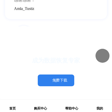
感谢感谢！
Amla_Tustiz
业务服务很到位
成为数据恢复专家
本人上了年纪了，不太会操作，专业老师们
远程指导，最后也恢复回来了，十分感谢！
施英
免费下载
首页
购买中心
帮助中心
我的