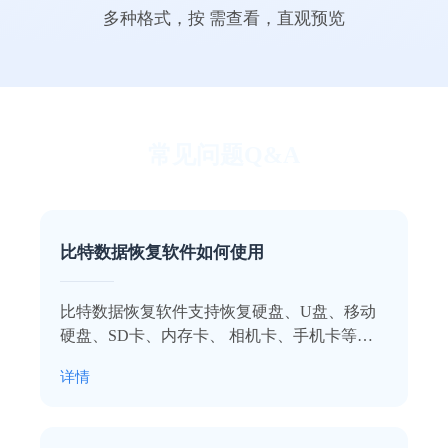
多种格式，按 需查看，直观预览
這婆外心
常见问题Q&A
照片恢复了200多张
软件功能很齐全，不管是照片还是文档都能
比特数据恢复软件如何使用
恢复回来，误删或清空回收站再也不慌了，
感谢感谢！
比特数据恢复软件支持恢复硬盘、U盘、移动
Amla_Tustiz
硬盘、SD卡、内存卡、 相机卡、手机卡等多
种设备数据，点击查看详细的使用介绍！
详情