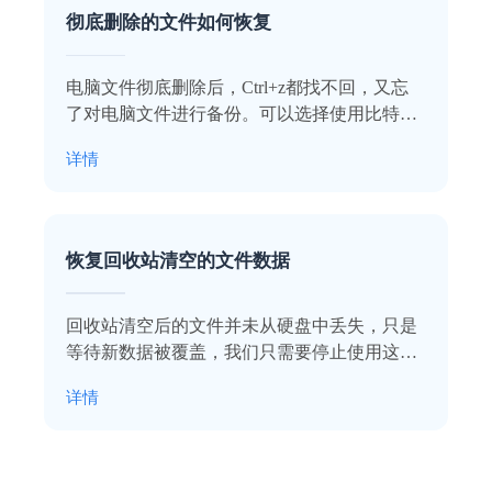
彻底删除的文件如何恢复
业务服务很到位
电脑文件彻底删除后，Ctrl+z都找不回，又忘
本人上了年纪了，不太会操作，专业老师们
了对电脑文件进行备份。可以选择使用比特数
远程指导，最后也恢复回来了，十分感谢！
据恢复软件进行扫描恢复，操作步骤相对简
详情
施英
单。
恢复回收站清空的文件数据
回收站清空后的文件并未从硬盘中丢失，只是
等待新数据被覆盖，我们只需要停止使用这块
硬盘，借助比特数据恢复软件进行扫描恢复即
软件实用，数据很完整
详情
可。
亲身实践，在同类软件中肯定是TOP级别
的。恢复了我丢失的pdf合同，以防万一，软
件不能卸载啊~