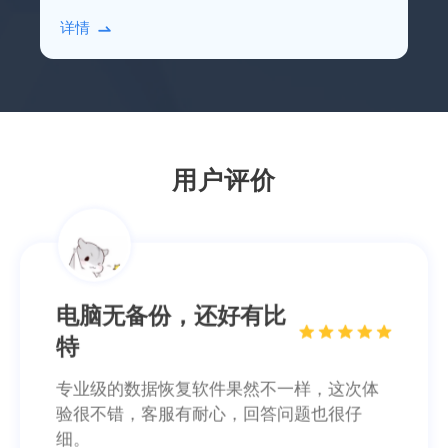
硬盘，借助比特数据恢复软件进行扫描恢复即
软件实用，数据很完整
详情
可。
亲身实践，在同类软件中肯定是TOP级别
的。恢复了我丢失的pdf合同，以防万一，软
件不能卸载啊~
笙念
用户评价
电脑无备份，还好有比
特
专业级的数据恢复软件果然不一样，这次体
验很不错，客服有耐心，回答问题也很仔
细。