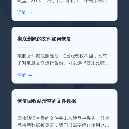
硬盘、SD卡、内存卡、 相机卡、手机卡等多
种设备数据，点击查看详细的使用介绍！
详情
彻底删除的文件如何恢复
业务服务很到位
电脑文件彻底删除后，Ctrl+z都找不回，又忘
本人上了年纪了，不太会操作，专业老师们
了对电脑文件进行备份。可以选择使用比特数
远程指导，最后也恢复回来了，十分感谢！
据恢复软件进行扫描恢复，操作步骤相对简
详情
施英
单。
恢复回收站清空的文件数据
回收站清空后的文件并未从硬盘中丢失，只是
等待新数据被覆盖，我们只需要停止使用这块