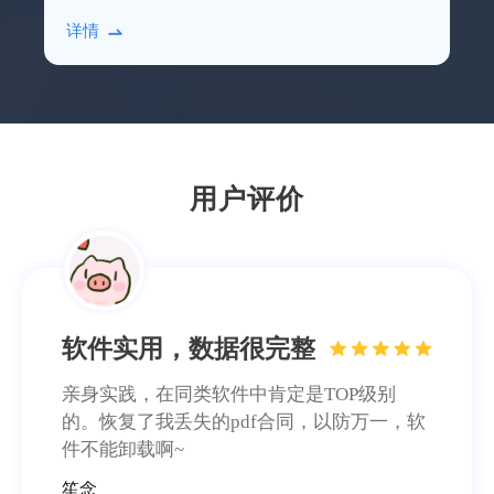
硬盘，借助比特数据恢复软件进行扫描恢复即
业务服务很到位
详情
可。
本人上了年纪了，不太会操作，专业老师们
远程指导，最后也恢复回来了，十分感谢！
施英
用户评价
软件实用，数据很完整
亲身实践，在同类软件中肯定是TOP级别
的。恢复了我丢失的pdf合同，以防万一，软
件不能卸载啊~
笙念