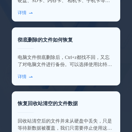
硬盘、SD卡、内存卡、 相机卡、手机卡等多
种设备数据，点击查看详细的使用介绍！
详情
彻底删除的文件如何恢复
照片恢复了200多张
电脑文件彻底删除后，Ctrl+z都找不回，又忘
软件功能很齐全，不管是照片还是文档都能
了对电脑文件进行备份。可以选择使用比特数
恢复回来，误删或清空回收站再也不慌了，
据恢复软件进行扫描恢复，操作步骤相对简
感谢感谢！
详情
单。
Amla_Tustiz
恢复回收站清空的文件数据
回收站清空后的文件并未从硬盘中丢失，只是
等待新数据被覆盖，我们只需要停止使用这块