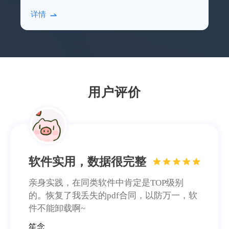
硬盘，借助比特数据恢复软件进行扫描恢复即
软件实用，数据很完整
详情
可。
亲身实践，在同类软件中肯定是TOP级别
的。恢复了我丢失的pdf合同，以防万一，软
件不能卸载啊~
笙念
用户评价
电脑无备份，还好有比
特
专业级的数据恢复软件果然不一样，这次体
验很不错，客服有耐心，回答问题也很仔
细。