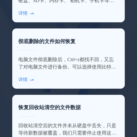
硬盘、SD卡、内存卡、 相机卡、手机卡等多
种设备数据，点击查看详细的使用介绍！
详情
彻底删除的文件如何恢复
业务服务很到位
电脑文件彻底删除后，Ctrl+z都找不回，又忘
本人上了年纪了，不太会操作，专业老师们
了对电脑文件进行备份。可以选择使用比特数
远程指导，最后也恢复回来了，十分感谢！
据恢复软件进行扫描恢复，操作步骤相对简
详情
施英
单。
恢复回收站清空的文件数据
回收站清空后的文件并未从硬盘中丢失，只是
等待新数据被覆盖，我们只需要停止使用这块