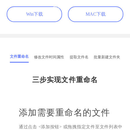
高贵的小桂圆
推荐
Win下载
MAC下载
铁粉反馈
文件重命名
修改文件时间属性
提取文件名
批量新建文件夹
本人从事文职岗位的，每天就面临着巨多的
Excel表格文件要整理，这款重命名工具真的帮
到我了，顶上去！
三步实现文件重命名
晚安到天亮
档案文员
添加需要重命名的文件
通过点击 <添加按钮> 或拖拽指定文件至文件列表中