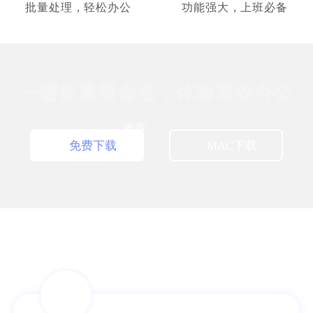
销售经理
批量处理，轻松办公
功能强大，上班必备
一键批量重命名，体验高效办公
简单的就是好用的
推荐
免费下载
MAC下载
系统类工具用得还是挺少的，但这个真心不
错，深得我心。换电脑了，我还是会继续使用
滴，给个赞！
Nicole
助理员