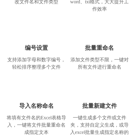
改文件名和文件类型
word、txt格式，大大提升工
作效率
编号设置
批量重命名
简单的就是好用的
系统类工具用得还是挺少的，但这个真心不
支持添加字母和数字编号，
添加文件类型不限，一键对
错，深得我心。换电脑了，我还是会继续使用
轻松排序整理多个文件
所有文件进行重命名
滴，给个赞！
Nicole
助理员
导入名称命名
批量新建文件
将填有文件名的Excel表格导
一键生成多个文件或文件
入，一键将文件批量重命名
夹，支持自定义生成，或导
成指定文本
入excel批量生成指定名称的