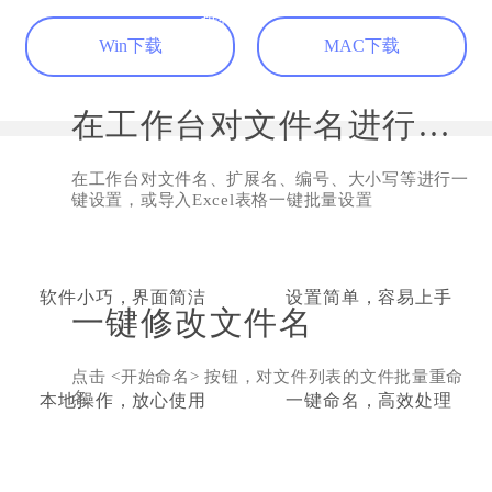
推荐
学生党可以使用
Win下载
MAC下载
我是个喜欢分类的强迫症，用过好几种批量重
命名的工具，还是这个最友好，十分满意了，
希望以后越来越强大。
在工作台对文件名进行设置
不爱吹空调的猪
学生
在工作台对文件名、扩展名、编号、大小写等进行一
键设置，或导入Excel表格一键批量设置
软件小巧，界面简洁
设置简单，容易上手
一键修改文件名
软件做的很用心
点击 <开始命名> 按钮，对文件列表的文件批量重命
感觉软件做得很用心，除了能够批量重命名，
名
本地操作，放心使用
一键命名，高效处理
还可以直接改掉后缀名，能够解决的问题不止
一两个，用得十分顺手。
斯堪的纳维亚白熊