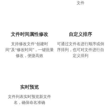
文件
整洁的文件名
我是用来整理照片的，用它修改后的文件名看
上去太整洁了。试过很多软件，这个设计比较
简洁，希望开发者越做越好！
书山鸭梨大
文件时间属性修改
自定义排序
网络支持
支持修改文件“创建时
可通过文件名进行顺序或倒
间”及“修改时间”，一键批量
序排列，也可对文件进行自
修改，便捷高效
定义排列
细节凸显人性化
文件多了，还真的得借助这类型的软件。比起
实时预览
乱糟糟的文件名，有规律的文件看上去心情都
文件列表实时预览新文件
不一样，不错不错。
名，确保命名准确
财务会计