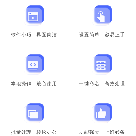
细节凸显人性化
文件多了，还真的得借助这类型的软件。比起
乱糟糟的文件名，有规律的文件看上去心情都
不一样，不错不错。
软件小巧，界面简洁
设置简单，容易上手
财务会计
高贵的小桂圆
本地操作，放心使用
一键命名，高效处理
铁粉反馈
本人从事文职岗位的，每天就面临着巨多的
Excel表格文件要整理，这款重命名工具真的帮
到我了，顶上去！
晚安到天亮
档案文员
批量处理，轻松办公
功能强大，上班必备