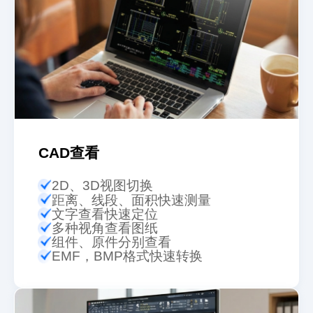
在线技术人员
用它批量处理CAD图纸最方便了，绘图看图可随时
切换。体验感十足，对新手也特别友好，小伙伴可
CAD查看
以试试哦~
2D、3D视图切换
距离、线段、面积快速测量
熬夜改图
文字查看快速定位
白领精英
多种视角查看图纸
组件、原件分别查看
EMF，BMP格式快速转换