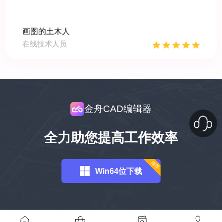
画图的土木人
在线技术人员
金舟CAD编辑器
用它批量处理CAD图纸最方便了，绘图看图可随时
全力助您提高工作效率
切换。体验感十足，对新手也特别友好，小伙伴可
以试试哦~
推荐
Win64位下载
熬夜改图
白领精英